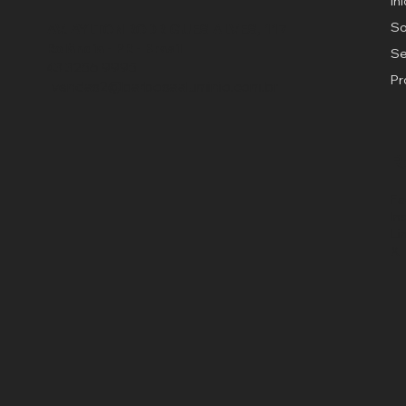
In
S
AV. AYLTON RODRIGUES ALVES, 117
Rolândia - PR - Brasil
Se
43 3256 9995
Pr
|
vendas2@barbosaaluminio.com.br
R
F
In
Li
X