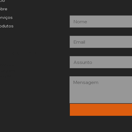
ício
obre
rviços
odutos
edes sociais
acebook
stagram
nkedIn