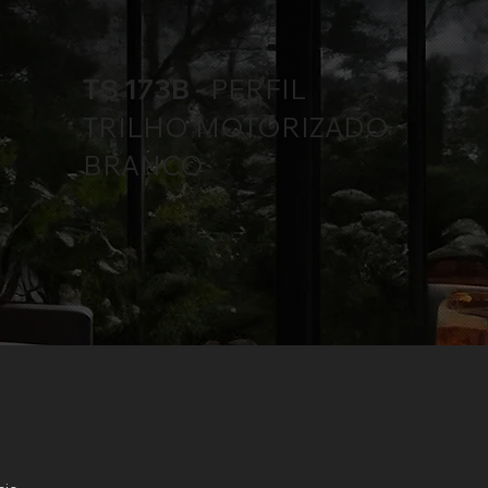
TS 173B -
PERFIL
TRILHO MOTORIZADO
BRANCO
enu
Entre em contato